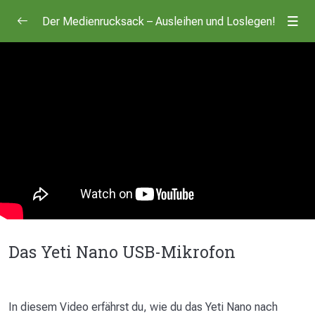
Der Medienrucksack – Ausleihen und Loslegen!
Kameras
0/2
Mikrofone
0/2
Das Yeti Nano USB-Mikrofon
02:03
Das Sony Funkmikrofon für die ZV-1
05:15
Das Yeti Nano USB-Mikrofon
In diesem Video erfährst du, wie du das Yeti Nano nach