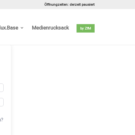
Öffnungzeiten: derzeit pausiert
lux.Base
Medienrucksack
by ZfM
n?