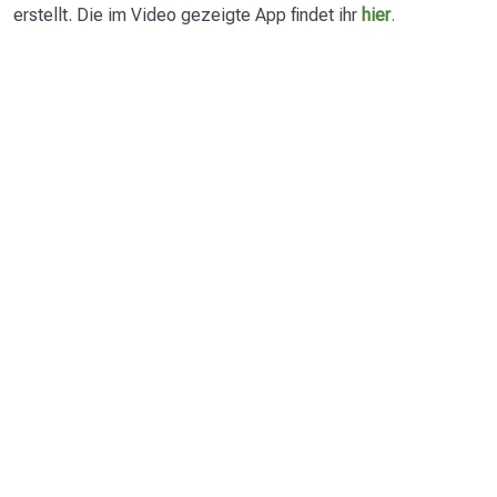
erstellt. Die im Video gezeigte App findet ihr
hier
.
LearningApps teilen und veröffentlichen
01:38
App-Verknüpfungen
0/4
Abschluss
0/1