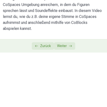
Eigene Sounds nutzen
02:22
CoSpaces Umgebung anreichern, in dem du Figuren
sprechen lässt und Soundeffekte einbaust. In diesem Video
Eine Welt gestalten
0/6
lernst du, wie du z.B. deine eigene Stimme in CoSpaces
aufnimmst und anschließend mithilfe von CoBlocks
Ausblick
0/1
abspielen kannst.
Zurück
Weiter