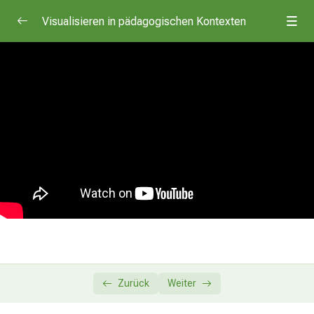
Visualisieren in pädagogischen Kontexten
Visualisieren in pädagogischen Kontexten
0/6
Einführung & Schrift
05:23
Formen
05:00
Farben
05:05
Symbole
06:52
Figuren
06:33
Aufteilung & Abschluss
07:45
Zurück
Weiter