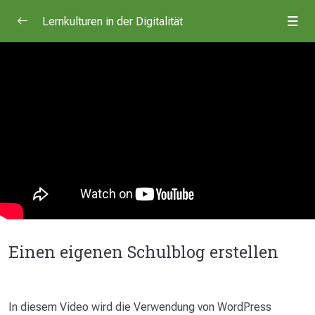
Lernkulturen in der Digitalität
Medienrezeption und Medienproduktion am
0/7
Beispiel Fake News
Teilhabe in der Digitalität
0/5
Herzlich Willkommen!
Was bedeutet Teilhabe in der Digitalität?
06:04
Umsetzungsbeispiel: Schulblog
Einen eigenen Schulblog erstellen
08:53
Einen eigenen Schulblog erstellen
Verwendete und weiterführende Literatur
Inklusion und Heterogenität mit digitalen Medien!
0/7
In diesem Video wird die Verwendung von WordPress