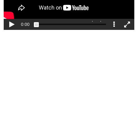
Reflexion
Apps für inklusives Lernen
Lernorte und Lernzeiten – arbeiten mit interaktiven
0/8
Videos